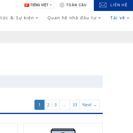
LIÊN HỆ
TIẾNG VIỆT
TOÀN CẦU
 tức & Sự kiện
Quan hệ nhà đầu tư
Tải về
1
2
3
…
33
Next →