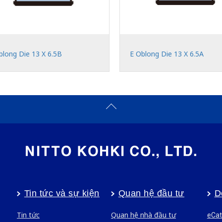
blong Die 13 X 6.5B
E Oblong Die 13 X 6.5A
Tin tức và sự kiện
Quan hệ đầu tư
D
Tin tức
Quan hệ nhà đầu tư
eCat