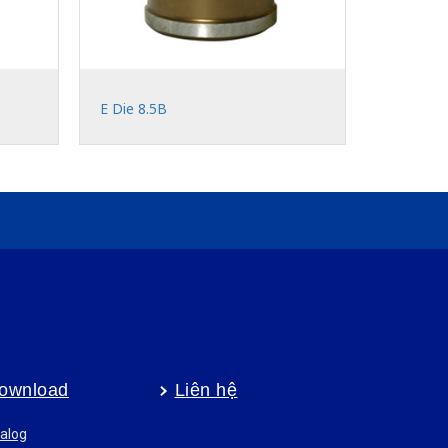
E Die 8.5B
ownload
Liên hệ
alog