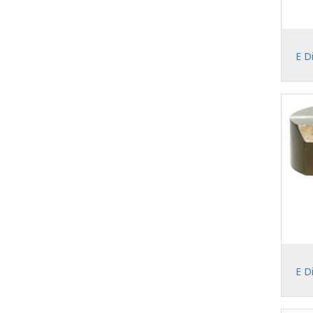
E D
E D