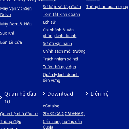
Sơ lược về tập đoàn
Thông báo quan trọng
Máy Vặn Vít Điện
Tóm tắt kinh doanh
Delvo
Lịch sử
Máy Bơm & Nén
Chi nhánh & Văn
Sục Khí
phòng kinh doanh
Bản Lề Cửa
Sơ đồ vận hành
Chính sách môi trường
Trách nhiệm xã hội
Tuân thủ quy định
Quản lý kinh doanh
bền vững
Quan hệ đầu
Download
Liên hệ
tư
eCatalog
Quan hệ nhà đầu tư
2D/3D CAD(CADENAS)
Thông điệp
Cẩm nang hướng dẫn
Cupla