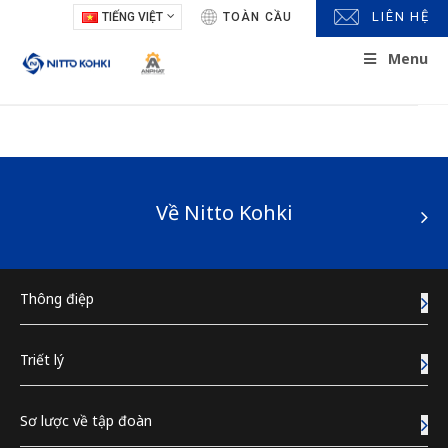
LIÊN HỆ
TIẾNG VIỆT
TOÀN CẦU
Menu
Lịch sử
Về Nitto Kohki
1950's
Thông điệp
Triết lý
1960's
Sơ lược về tập đoàn
1970's