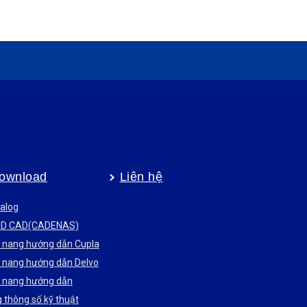
ownload
Liên hệ
alog
3D CAD(CADENAS)
nang hướng dẫn Cupla
nang hướng dẫn Delvo
nang hướng dẫn
 thông số kỹ thuật