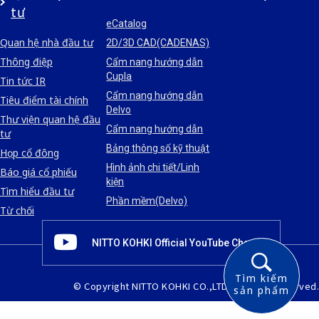
tư
eCatalog
Quan hệ nhà đầu tư
2D/3D CAD(CADENAS)
Thông điệp
Cẩm nang hướng dẫn
Cupla
Tin tức IR
Cẩm nang hướng dẫn
Tiêu điểm tài chính
Delvo
Thư viện quan hệ đầu
Cẩm nang hướng dẫn
tư
Bảng thông số kỹ thuật
Họp cổ đông
Hình ảnh chi tiết/Linh
Báo giá cổ phiếu
kiện
Tìm hiểu đầu tư
Phần mềm(Delvo)
Từ chối
NITTO KOHKI Official YouTube Channel
Tìm kiếm
© Copyright NITTO KOHKI CO.,LTD.All rights reserved.
sản phẩm