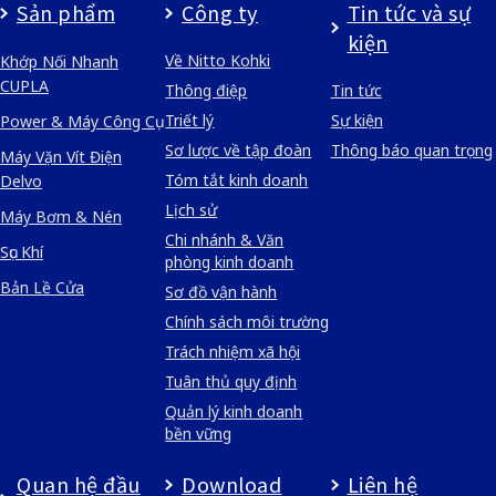
Sản phẩm
Công ty
Tin tức và sự
kiện
Về Nitto Kohki
Khớp Nối Nhanh
CUPLA
Thông điệp
Tin tức
Triết lý
Sự kiện
Power & Máy Công Cụ
Sơ lược về tập đoàn
Thông báo quan trọng
Máy Vặn Vít Điện
Tóm tắt kinh doanh
Delvo
Lịch sử
Máy Bơm & Nén
Chi nhánh & Văn
Sục Khí
phòng kinh doanh
Bản Lề Cửa
Sơ đồ vận hành
Chính sách môi trường
Trách nhiệm xã hội
Tuân thủ quy định
Quản lý kinh doanh
bền vững
Quan hệ đầu
Download
Liên hệ