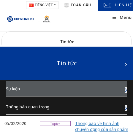
LIÊN HỆ
TIẾNG VIỆT
TOÀN CẦU
Menu
Tin tức
Tin tức
Sự kiện
Thông báo quan trọng
Sự kiện
Tin tức quan hệ đầu tư
Thông báo quan trọng
05/02/2020
Thông báo về hình ảnh
Topics
chuyển động của sản phẩm