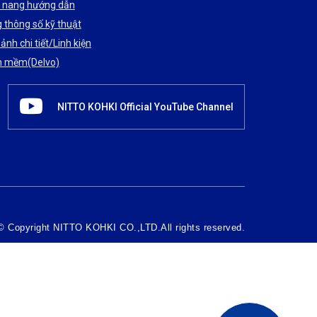
nang hướng dẫn
 thông số kỹ thuật
ảnh chi tiết/Linh kiện
n mềm(Delvo)
NITTO KOHKI Official YouTube Channel
© Copyright NITTO KOHKI CO.,LTD.All rights reserved.