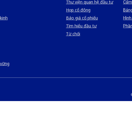
Thư viện quan hệ đầu tư
Cẩm 
Họp cổ đông
Bảng
kinh
Báo giá cổ phiếu
Hình 
Tìm hiểu đầu tư
Phầ
Từ chối
 vững