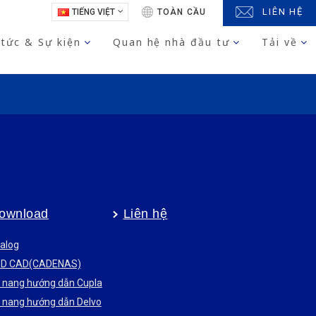
LIÊN HỆ
TIẾNG VIỆT
TOÀN CẦU
 tức & Sự kiện
Quan hệ nhà đầu tư
Tải về
ownload
Liên hệ
alog
3D CAD(CADENAS)
nang hướng dẫn Cupla
nang hướng dẫn Delvo